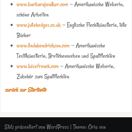
www.barbarajwalker.com
— Amerikanische Weberin,
schöne Arbeiten
www.juliehedges.co.uk
— Englische Flechtkünstlerin, tolle
Bücher
www.lindahendrickson.com
— Amerikanische
Textilkünstlerin, Brettchenweben und Spaltflechten
www.luisefrench.com
— Amerikanische Weberin,
Zubehör zum Spaltflechten
zurück zur Startseite
Stolz präsentiert von WordPress
|
Theme:
Oria
von