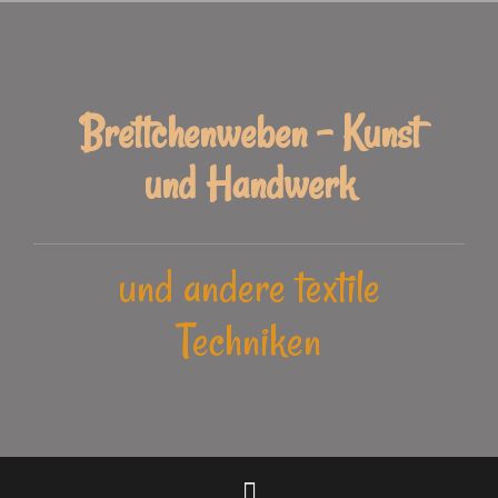
Zum
Inhalt
springen
Brettchenweben - Kunst
und Handwerk
und andere textile
Techniken