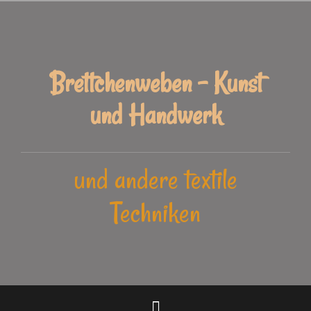
Zum
Inhalt
springen
Brettchenweben - Kunst
und Handwerk
und andere textile
Techniken