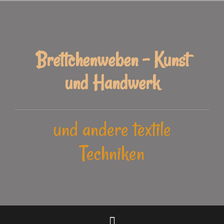
Zum
Inhalt
springen
Brettchenweben - Kunst
und Handwerk
und andere textile
Techniken